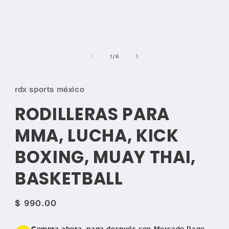
de
1
/
6
rdx sports méxico
RODILLERAS PARA
MMA, LUCHA, KICK
BOXING, MUAY THAI,
BASKETBALL
Precio
$ 990.00
habitual
Compra ahora, paga después
con Mercado Pago.