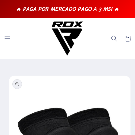
Ir
directamente
🔥 PAGA POR MERCADO PAGO A 3 MSI 🔥
al contenido
Carrit
Ir
directamente
a la
información
del producto