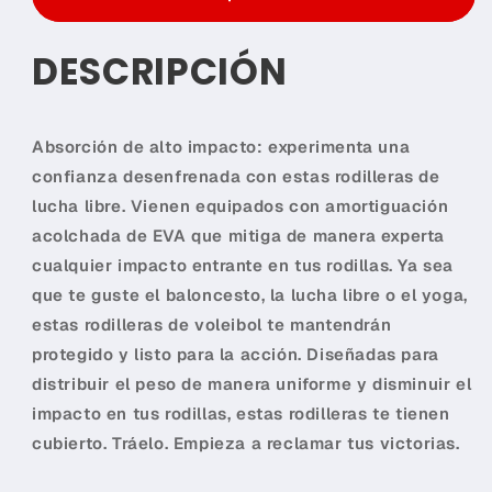
Compra ahora y paga a meses
KICK
KICK
sin tarjeta de crédito
BOXING,
BOXING,
DESCRIPCIÓN
MUAY
MUAY
THAI,
THAI,
Agrega tu producto al carrito y
elige
BASKETBALL
BASKETBALL
1
pagar con Meses sin Tarjeta.
En tu cuenta de Mercado Pago,
elige
Absorción de alto impacto: experimenta una
2
la cantidad de meses
y confirma.
confianza desenfrenada con estas rodilleras de
Paga mes a mes
con saldo disponible,
3
débito u otros medios.
lucha libre. Vienen equipados con amortiguación
acolchada de EVA que mitiga de manera experta
Crédito sujeto a aprobación.
cualquier impacto entrante en tus rodillas. Ya sea
¿Tienes dudas? Consulta nuestra
Ayuda.
que te guste el baloncesto, la lucha libre o el yoga,
estas rodilleras de voleibol te mantendrán
protegido y listo para la acción. Diseñadas para
distribuir el peso de manera uniforme y disminuir el
impacto en tus rodillas, estas rodilleras te tienen
cubierto. Tráelo. Empieza a reclamar tus victorias.