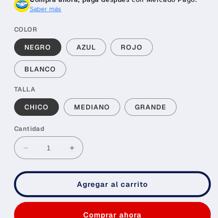
Saber más
COLOR
NEGRO
AZUL
ROJO
BLANCO
TALLA
CHICO
MEDIANO
GRANDE
Cantidad
Reducir
Aumentar
cantidad
cantidad
para
para
RODILLERAS
RODILLERAS
Agregar al carrito
PARA
PARA
MMA,
MMA,
LUCHA,
LUCHA,
Comprar ahora