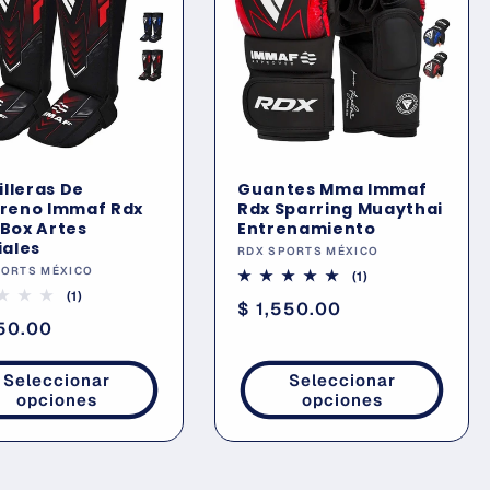
illeras De
Guantes Mma Immaf
reno Immaf Rdx
Rdx Sparring Muaythai
Box Artes
Entrenamiento
iales
Proveedor:
RDX SPORTS MÉXICO
eedor:
PORTS MÉXICO
1
(1)
reseñas
1
(1)
Precio
$ 1,550.00
totales
reseñas
io
750.00
totales
habitual
tual
Seleccionar
Seleccionar
opciones
opciones