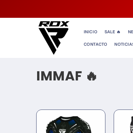
Ir
directamente
al contenido
INICIO
SALE 🔥
N
CONTACTO
NOTICIA
C
IMMAF 🔥
o
l
e