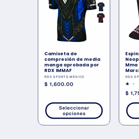
c
c
i
Camiseta de
Espin
ó
compresión de media
Neop
manga aprobada por
Mma 
RDX IMMAF
Marc
n
Proveedor:
Prov
RDX SPORTS MÉXICO
RDX S
Precio
$ 1,600.00
:
habitual
Prec
$ 1,
habi
Seleccionar
opciones