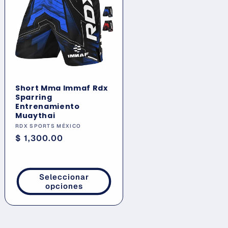
Short Mma Immaf Rdx
Sparring
Entrenamiento
Muaythai
Proveedor:
RDX SPORTS MÉXICO
Precio
$ 1,300.00
habitual
Seleccionar
opciones