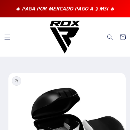
Ir
directamente
🔥 PAGA POR MERCADO PAGO A 3 MSI 🔥
al contenido
Carrit
Ir
directamente
a la
información
del producto