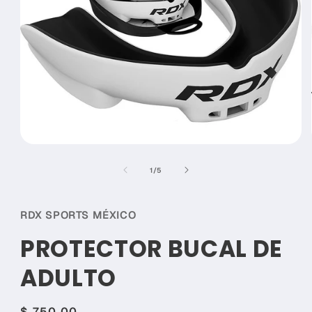
Abrir
elemento
multimedia
de
1
/
5
1
en
una
ventana
RDX SPORTS MÉXICO
modal
PROTECTOR BUCAL DE
ADULTO
Precio
$ 750.00