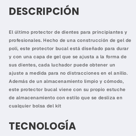
sin tarjeta de crédito
DESCRIPCIÓN
Agrega tu producto al carrito y
elige
1
pagar con Meses sin Tarjeta.
El último protector de dientes para principiantes y
En tu cuenta de Mercado Pago,
elige
2
profesionales. Hecho de una construcción de gel de
la cantidad de meses
y confirma.
Paga mes a mes
con saldo disponible,
poli, este protector bucal está diseñado para durar
3
débito u otros medios.
y con una capa de gel que se ajusta a la forma de
sus dientes, cada luchador puede obtener un
Crédito sujeto a aprobación.
¿Tienes dudas? Consulta nuestra
Ayuda.
ajuste a medida para no distracciones en el anillo.
Además de un almacenamiento limpio y cómodo,
este protector bucal viene con su propio estuche
de almacenamiento con estilo que se desliza en
cualquier bolsa del kit
TECNOLOGÍA