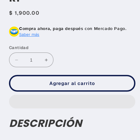
Precio
$ 1,900.00
habitual
Compra ahora, paga después
con Mercado Pago.
Saber más
Cantidad
Reducir
Aumentar
cantidad
cantidad
para
para
KIT
KIT
Agregar al carrito
BAG
BAG
PARA
PARA
ENTRENAMIENTO
ENTRENAMIENTO
RDX
RDX
R1
R1
DESCRIPCIÓN
Compra ahora y paga a meses
sin tarjeta de crédito