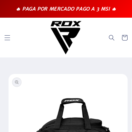
Ir
directamente
🔥 PAGA POR MERCADO PAGO A 3 MSI 🔥
al contenido
Carrit
Ir
directamente
a la
información
del producto