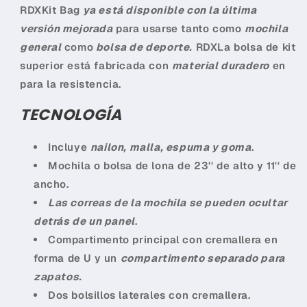
RDX
Kit Bag
ya está disponible con la última
Agrega tu producto al carrito y
elige
1
versión mejorada
para usarse tanto como
mochila
pagar con Meses sin Tarjeta.
En tu cuenta de Mercado Pago,
elige
general
como
bolsa de deporte.
RDX
La bolsa de kit
2
la cantidad de meses
y confirma.
superior está fabricada con
material duradero
en
Paga mes a mes
con saldo disponible,
3
débito u otros medios.
para la resistencia.
TECNOLOGÍA
Crédito sujeto a aprobación.
¿Tienes dudas? Consulta nuestra
Ayuda.
Incluye
nailon, malla, espuma y goma
.
Mochila o bolsa de lona de 23'' de alto y 11'' de
ancho.
Las correas de la mochila se pueden ocultar
detrás de un panel
.
Compartimento principal con cremallera en
forma de U y un
compartimento separado para
zapatos.
Dos bolsillos laterales con cremallera.