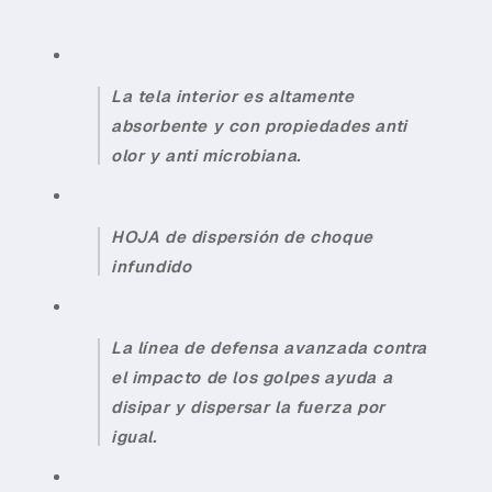
En tu cuenta de Mercado Pago,
elige
2
la cantidad de meses
y confirma.
Paga mes a mes
con saldo disponible,
3
débito u otros medios.
La tela interior es altamente
Crédito sujeto a aprobación.
absorbente y con propiedades anti
¿Tienes dudas? Consulta nuestra
Ayuda.
olor y anti microbiana.
HOJA de dispersión de choque
infundido
La línea de defensa avanzada contra
el impacto de los golpes ayuda a
disipar y dispersar la fuerza por
igual.