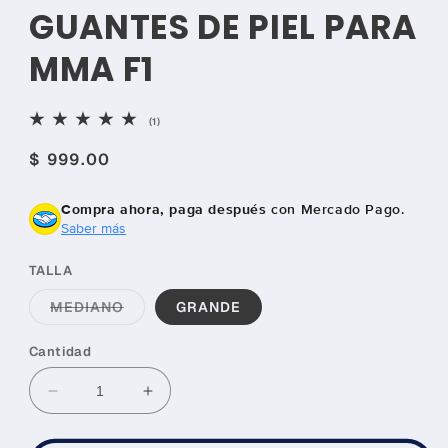
GUANTES DE PIEL PARA
MMA F1
1
(1)
reseñas
totales
Precio
$ 999.00
habitual
Compra ahora, paga después
con Mercado Pago.
Saber más
TALLA
Variante
MEDIANO
GRANDE
agotada
o
no
Cantidad
disponible
Reducir
Aumentar
cantidad
cantidad
para
para