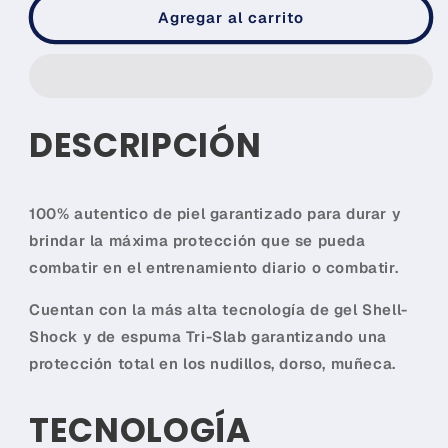
GUANTES
GUANTES
Agregar al carrito
DE
DE
PIEL
PIEL
PARA
PARA
MMA
MMA
F1
F1
DESCRIPCIÓN
100% autentico de piel garantizado para durar y
brindar la máxima protección que se pueda
combatir en el entrenamiento diario o combatir.
Cuentan con la más alta tecnología de gel Shell-
Compra ahora y paga a meses
Shock y de espuma Tri-Slab garantizando una
sin tarjeta de crédito
protección total en los nudillos, dorso, muñeca.
TECNOLOGÍA
Agrega tu producto al carrito y
elige
1
pagar con Meses sin Tarjeta.