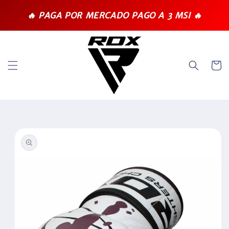
Ir
directamente
🔥 PAGA POR MERCADO PAGO A 3 MSI 🔥
al contenido
Carrit
Ir
directamente
a la
información
del producto